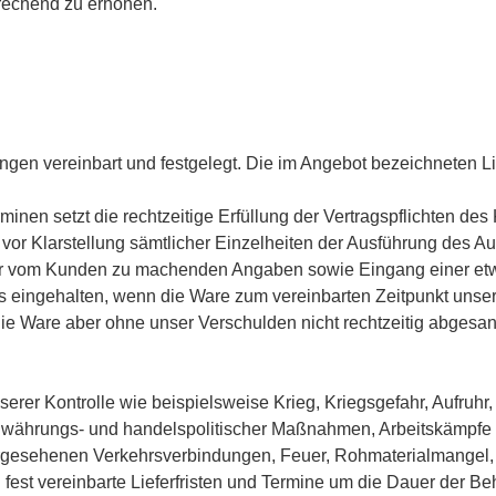
prechend zu erhöhen.
ngen vereinbart und festgelegt. Die im Angebot bezeichneten Lief
erminen setzt die rechtzeitige Erfüllung der Vertragspflichten de
vor Klarstellung sämtlicher Einzelheiten der Ausführung des Au
iger vom Kunden zu machenden Angaben sowie Eingang einer et
ls eingehalten, wenn die Ware zum vereinbarten Zeitpunkt unser
ie Ware aber ohne unser Verschulden nicht rechtzeitig abgesand
erer Kontrolle wie beispielsweise Krieg, Kriegsgefahr, Aufru
ch währungs- und handelspolitischer Maßnahmen, Arbeitskämpfe 
rgesehenen Verkehrsverbindungen, Feuer, Rohmaterialmangel,
 fest vereinbarte Lieferfristen und Termine um die Dauer der Beh