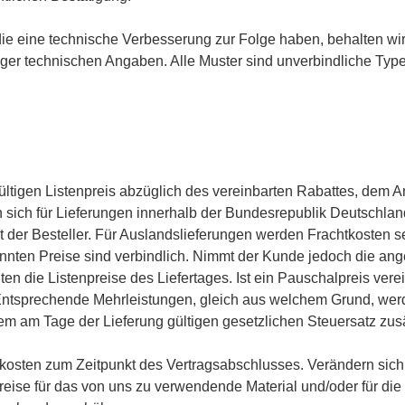
ie eine technische Verbesserung zur Folge haben, behalten wir
er technischen Angaben. Alle Muster sind unverbindliche Typ
 gültigen Listenpreis abzüglich des vereinbarten Rabattes, dem 
sich für Lieferungen innerhalb der Bundesrepublik Deutschland
ägt der Besteller. Für Auslandslieferungen werden Frachtkosten 
nannten Preise sind verbindlich. Nimmt der Kunde jedoch die an
n die Listenpreise des Liefertages. Ist ein Pauschalpreis verein
d. Entsprechende Mehrleistungen, gleich aus welchem Grund, werd
em am Tage der Lieferung gültigen gesetzlichen Steuersatz zusä
kosten zum Zeitpunkt des Vertragsabschlusses. Verändern sich
eise für das von uns zu verwendende Material und/oder für die