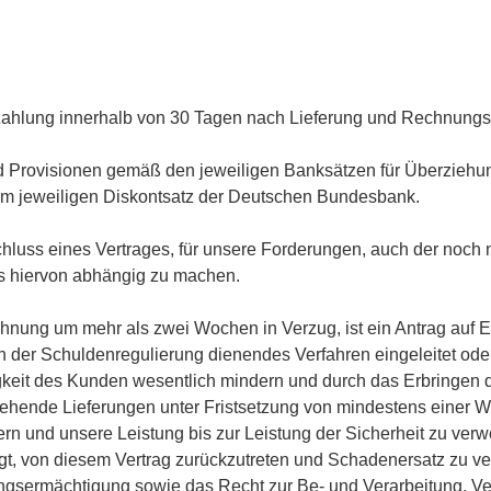
ist, Zahlung innerhalb von 30 Tagen nach Lieferung und Rechnun
d Provisionen gemäß den jeweiligen Banksätzen für Überziehun
m jeweiligen Diskontsatz der Deutschen Bundesbank.
schluss eines Vertrages, für unsere Forderungen, auch der noch n
ts hiervon abhängig zu machen.
hnung um mehr als zwei Wochen in Verzug, ist ein Antrag auf E
 der Schuldenregulierung dienendes Verfahren eingeleitet ode
igkeit des Kunden wesentlich mindern und durch das Erbringe
usstehende Lieferungen unter Fristsetzung von mindestens einer
n und unsere Leistung bis zur Leistung der Sicherheit zu verw
igt, von diesem Vertrag zurückzutreten und Schadenersatz zu v
gsermächtigung sowie das Recht zur Be- und Verarbeitung, Ver