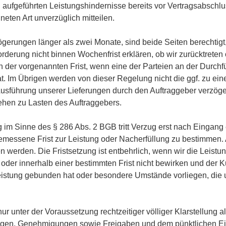
d aufgeführten Leistungshindernisse bereits vor Vertragsabschl
ten Art unverzüglich mitteilen.
ögerungen länger als zwei Monate, sind beide Seiten berechtig
forderung nicht binnen Wochenfrist erklären, ob wir zurücktreten
n der vorgenannten Frist, wenn eine der Parteien an der Durchf
t. Im Übrigen werden von dieser Regelung nicht die ggf. zu ei
Ausführung unserer Lieferungen durch den Auftraggeber verzögert
ehen zu Lasten des Auftraggebers.
 im Sinne des § 286 Abs. 2 BGB tritt Verzug erst nach Eingang
emessene Frist zur Leistung oder Nacherfüllung zu bestimmen. 
 werden. Die Fristsetzung ist entbehrlich, wenn wir die Leistun
oder innerhalb einer bestimmten Frist nicht bewirken und der 
Leistung gebunden hat oder besondere Umstände vorliegen, die 
nur unter der Voraussetzung rechtzeitiger völliger Klarstellung 
lagen, Genehmigungen sowie Freigaben und dem pünktlichen Ei